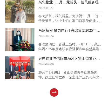
兴忠物业 | 二月二龙抬头，便民服务暖心头！
致。没有惊天动地的壮举，只有分秒必争的
起，巧手的阿姨们动作娴熟，卷粽叶、填糯
奔赴；没有华丽刻意的言语，只有默默无言
米、压实、封口、扎捆，一气呵成，一个个
2026-03-27
的守护。今天，我们把镜头对准这些平凡却
棱角分明的粽子瞬间成形。年轻人和孩子们
春龙抬首，福气满盈。为庆祝“二月二”这一
足以照亮人心的瞬间——他们，就是答案。
则在一旁认真学习，虽然手法略显生疏，但
传统节日，让业主们在家门口享受便捷，感
火苗初起，快速扑灭周六下午，兴忠物业悦
现场却欢
受社区温暖，兴忠物业各项目同步开展了丰
龙台项目物业中心接到业主李女士紧急来
马跃新程 聚力同行 | 兴忠集团2025年度述职会议暨新春年会圆满举行！
富多彩的便民服务日活动。将贴心与便利真
电，称家中可能有火情，孩子独自在家。同
正送到了业主们的心坎上，现场氛围热烈，
时，烟感报警器触发。秩序员刘中乔立即带
2026-02-24
好评如潮。祥龙“理”发，焕新颜启好运“剃
领应急小组携带灭火器奔赴现场，管家同步
春潮涌动处，奋进正当时。2月11日，兴忠
龙头，好兆头”。理发摊位无疑是当日最热
电话安抚并指导孩子避险。三分钟内，人员
集团2025年度述职会议暨新春年会盛典隆重
门的服务点之一。经验丰富的理发师们技艺
抵达起火
举行。回顾往昔 赢战20262025年度工作会
娴熟，耐心细致地为每一位到场的业主服
兴忠置业与信阳市浉河区贤山街道办事处签约战略合作协议！
议在综管总监赵菁菁的主持下正式启幕。会
务。伴随着剪刀的“咔嚓”声，利落的发型逐
议现场气氛庄重而热烈，集团高管依次作述
渐成型，大人小孩都精神焕发，脸上洋溢着
2026-02-06
职报告，复盘2025年工作成效，汇报2026年
笑容。不少业主表示：“这个传统习俗在小
2026年1月28日，贤山街道办事处主任周
工作计划。（左右滑动查看更多）集团副总
区里就能体验到，物业想得真周到！”“垫”
坤、副主任常世杰、副主任郭玉良与兴忠集
裁邵光莹强调，兴忠集团未来五年的核心任
团董事长高兴中、副总裁彭少星、副总裁邵
务，是在行业变局中重构自身能力体系。集
光莹、兴忠置业副总经理朱红超共同出席战
团将围绕“一体两翼”战略框架，以建筑施工
略合作协议签约仪式，双方将以此次签约为
为根基稳盘，以多板块协同构建生态，以管
纽带，进一步全面深化政企协作、持续拓宽
理和技术为双轮驱动，实现结构优化与价值
合作领域，聚焦区域文旅产业发展重点，就
升级。在不
南湖露营基地文旅项目落地开启新篇章。会