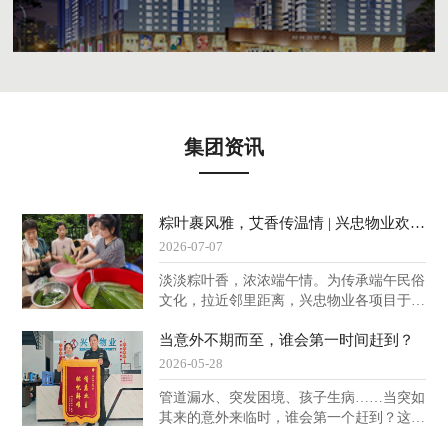
集团资讯
粽叶裹风雅，艾香传温情 | 兴忠物业欢聚邻里迎端午！
2026-07-07
淡淡粽叶香，浓浓端午情。为传承端午民俗
文化，拉近邻里距离，兴忠物业各项目于6
月19日开展“艾叶飘香送安康，幸福小区暖
当意外不期而至，谁会第一时间赶到？
人心”端午主题邻里活动，与各位业主家人
共赴一场温情满满的端午之约。粽叶飘香
2026-05-28
邻里同乐包粽忙包粽子，是兴忠物业每年端
管道漏水、突发困境、孩子生病……当突如
午节必不可少的一项传统。活动现场，糯
其来的意外来临时，谁会第一个赶到？这个
米、蜜枣、粽叶等食材一应俱全，空气中弥
问题，在兴忠集团物业社区里，答案出奇一
漫着箬叶与糯米的清香。业主们围坐在一